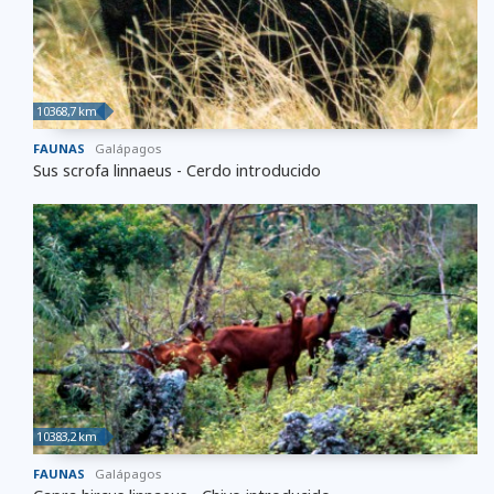
10368,7 km
FAUNAS
Galápagos
Sus scrofa linnaeus - Cerdo introducido
10383,2 km
FAUNAS
Galápagos