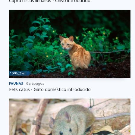
Capra hircus linnaeus - Chivo introducido
10402,2 km
FAUNAS
Galápagos
Felis catus - Gato doméstico introducido