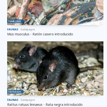
10446,5 km
FAUNAS
Galápagos
Mus musculus - Ratón casero introducido
10516,6 km
FAUNAS
Galápagos
Rattus ratuus linnaeus - Rata negra introducido