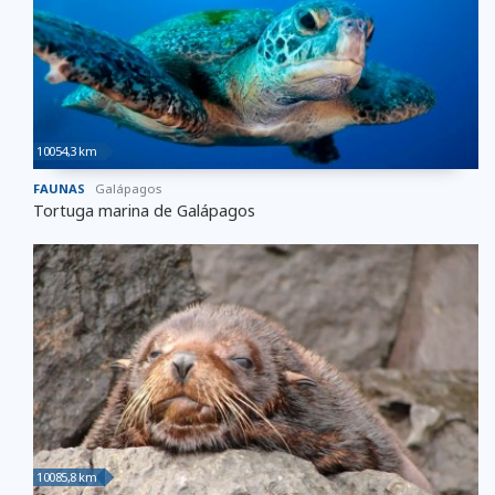
10054,3 km
FAUNAS
Galápagos
Tortuga marina de Galápagos
10085,8 km