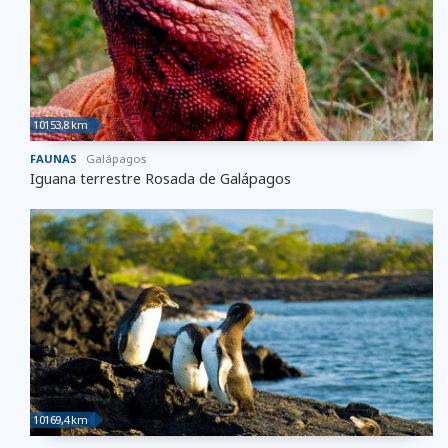
10153,8 km
FAUNAS
Galápagos
Iguana terrestre Rosada de Galápagos
10169,4 km