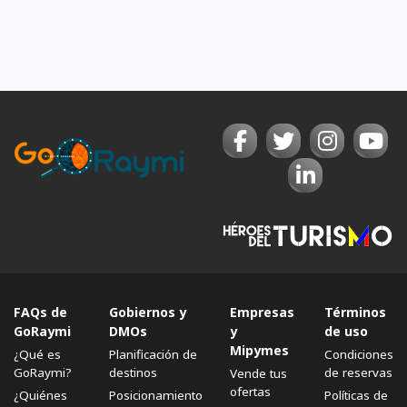
FAQs de
Gobiernos y
Empresas
Términos
GoRaymi
DMOs
y
de uso
Mipymes
¿Qué es
Planificación de
Condiciones
GoRaymi?
destinos
de reservas
Vende tus
ofertas
¿Quiénes
Posicionamiento
Políticas de