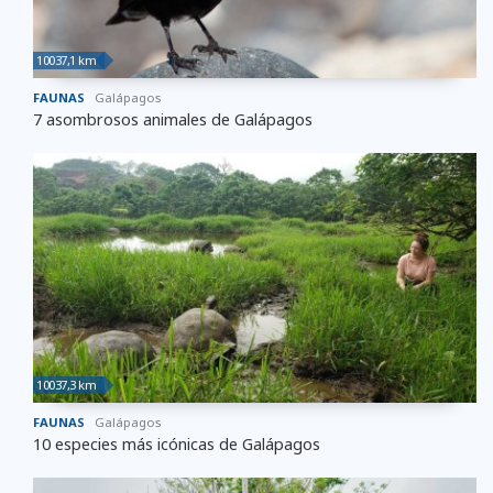
10037,1 km
FAUNAS
Galápagos
7 asombrosos animales de Galápagos
10037,3 km
FAUNAS
Galápagos
10 especies más icónicas de Galápagos