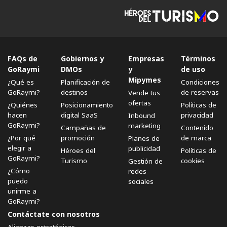
FAQs de
Gobiernos y
Empresas
Términos
GoRaymi
DMOs
y
de uso
Mipymes
¿Qué es
Planificación de
Condiciones
GoRaymi?
destinos
de reservas
Vende tus
ofertas
¿Quiénes
Posicionamiento
Políticas de
hacen
digital SaaS
privacidad
Inbound
GoRaymi?
marketing
Campañas de
Contenido
¿Por qué
promoción
de marca
Planes de
elegir a
publicidad
Héroes del
Políticas de
GoRaymi?
Turismo
cookies
Gestión de
¿Cómo
redes
puedo
sociales
unirme a
GoRaymi?
Contáctate con nosotros