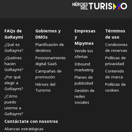
FAQs de
Gobiernos y
Empresas
Términos
GoRaymi
DMOs
y
de uso
Mipymes
¿Qué es
Planificación de
Condiciones
GoRaymi?
destinos
de reservas
Vende tus
ofertas
¿Quiénes
Posicionamiento
Políticas de
hacen
digital SaaS
privacidad
Inbound
GoRaymi?
marketing
Campañas de
Contenido
¿Por qué
promoción
de marca
Planes de
elegir a
publicidad
Héroes del
Políticas de
GoRaymi?
Turismo
cookies
Gestión de
¿Cómo
redes
puedo
sociales
unirme a
GoRaymi?
Contáctate con nosotros
Alianzas estratégicas