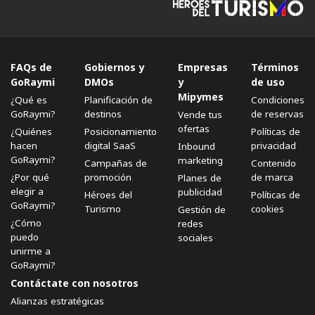
FAQs de
Gobiernos y
Empresas
Términos
GoRaymi
DMOs
y
de uso
Mipymes
¿Qué es
Planificación de
Condiciones
GoRaymi?
destinos
de reservas
Vende tus
ofertas
¿Quiénes
Posicionamiento
Políticas de
hacen
digital SaaS
privacidad
Inbound
GoRaymi?
marketing
Campañas de
Contenido
¿Por qué
promoción
de marca
Planes de
elegir a
publicidad
Héroes del
Políticas de
GoRaymi?
Turismo
cookies
Gestión de
¿Cómo
redes
puedo
sociales
unirme a
GoRaymi?
Contáctate con nosotros
Alianzas estratégicas