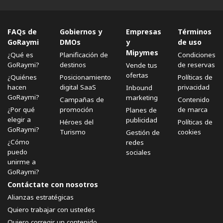
FAQs de
Gobiernos y
Empresas
Términos
GoRaymi
DMOs
y
de uso
Mipymes
¿Qué es
Planificación de
Condiciones
GoRaymi?
destinos
de reservas
Vende tus
ofertas
¿Quiénes
Posicionamiento
Políticas de
hacen
digital SaaS
privacidad
Inbound
GoRaymi?
marketing
Campañas de
Contenido
¿Por qué
promoción
de marca
Planes de
elegir a
publicidad
Héroes del
Políticas de
GoRaymi?
Turismo
cookies
Gestión de
¿Cómo
redes
puedo
sociales
unirme a
GoRaymi?
Contáctate con nosotros
Alianzas estratégicas
Quiero trabajar con ustedes
Quiero corregir un contenido