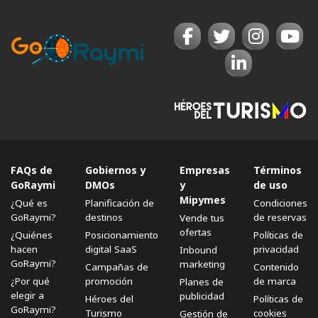
FAQs de
Gobiernos y
Empresas
Términos
GoRaymi
DMOs
y
de uso
Mipymes
¿Qué es
Planificación de
Condiciones
GoRaymi?
destinos
de reservas
Vende tus
ofertas
¿Quiénes
Posicionamiento
Políticas de
hacen
digital SaaS
privacidad
Inbound
GoRaymi?
marketing
Campañas de
Contenido
¿Por qué
promoción
de marca
Planes de
elegir a
publicidad
Héroes del
Políticas de
GoRaymi?
Turismo
cookies
Gestión de