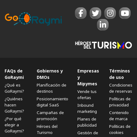
FAQs de
Gobiernos y
Empresas
Términos
GoRaymi
DMOs
y
de uso
Mipymes
¿Qué es
Planificación de
Condiciones
GoRaymi?
destinos
de reservas
Vende tus
ofertas
¿Quiénes
Posicionamiento
Políticas de
hacen
digital SaaS
privacidad
Inbound
GoRaymi?
marketing
Campañas de
Contenido
¿Por qué
promoción
de marca
Planes de
elegir a
publicidad
Héroes del
Políticas de
GoRaymi?
Turismo
cookies
Gestión de