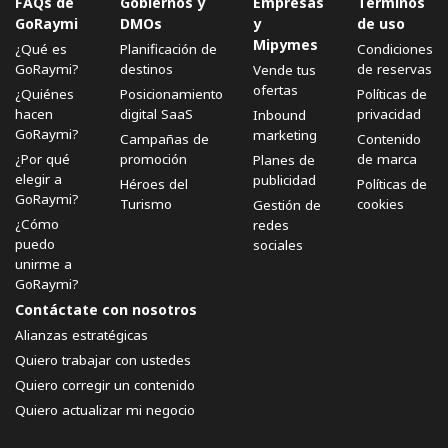
FAQs de
Gobiernos y
Empresas
Términos
GoRaymi
DMOs
y
de uso
Mipymes
¿Qué es
Planificación de
Condiciones
GoRaymi?
destinos
de reservas
Vende tus
ofertas
¿Quiénes
Posicionamiento
Políticas de
hacen
digital SaaS
privacidad
Inbound
GoRaymi?
marketing
Campañas de
Contenido
¿Por qué
promoción
de marca
Planes de
elegir a
publicidad
Héroes del
Políticas de
GoRaymi?
Turismo
cookies
Gestión de
¿Cómo
redes
puedo
sociales
unirme a
GoRaymi?
Contáctate con nosotros
Alianzas estratégicas
Quiero trabajar con ustedes
Quiero corregir un contenido
Quiero actualizar mi negocio