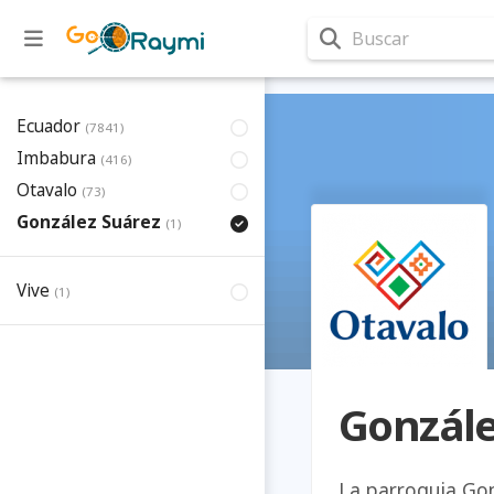
Buscar
Ecuador
(7841)
Imbabura
(416)
Otavalo
(73)
González Suárez
(1)
Vive
(1)
Gonzále
La parroquia Gon