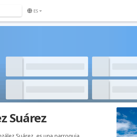
ES
z Suárez
zález Suárez, es una parroquia