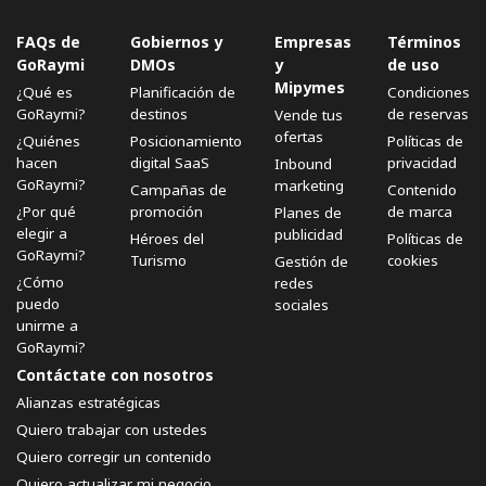
FAQs de
Gobiernos y
Empresas
Términos
GoRaymi
DMOs
y
de uso
Mipymes
¿Qué es
Planificación de
Condiciones
GoRaymi?
destinos
de reservas
Vende tus
ofertas
¿Quiénes
Posicionamiento
Políticas de
hacen
digital SaaS
privacidad
Inbound
GoRaymi?
marketing
Campañas de
Contenido
¿Por qué
promoción
de marca
Planes de
elegir a
publicidad
Héroes del
Políticas de
GoRaymi?
Turismo
cookies
Gestión de
¿Cómo
redes
puedo
sociales
unirme a
GoRaymi?
Contáctate con nosotros
Alianzas estratégicas
Quiero trabajar con ustedes
Quiero corregir un contenido
Quiero actualizar mi negocio