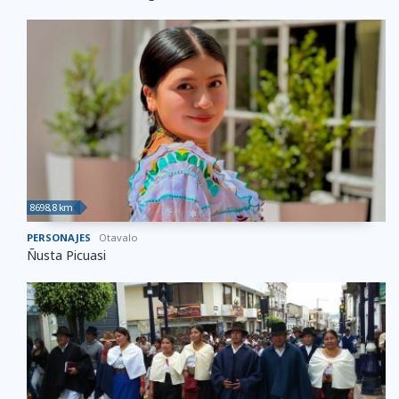
8698,8 km
PERSONAJES
Otavalo
Ñusta Picuasi