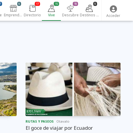
7
8
17
15
18
8
e
Emprendedores
Directorio
Vive
Descubre
Destinos turísticos
Acceder
8701,9 km
RUTAS Y PASEOS
Otavalo
El goce de viajar por Ecuador