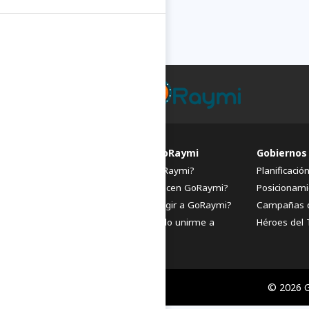
FAQs de GoRaymi
Gobiernos
¿Qué es GoRaymi?
Planificació
¿Quiénes hacen GoRaymi?
Posicionami
¿Por qué elegir a GoRaymi?
Campañas 
¿Cómo puedo unirme a
Héroes del 
GoRaymi?
© 2026 G