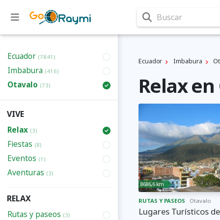
Buscar
Ecuador
(7841)
Ecuador
Imbabura
Ot
Imbabura
(416)
Relax en
Otavalo
(73)
VIVE
Relax
(3)
Fiestas
(8)
Eventos
(1)
Aventuras
(3)
8686,6 km
RELAX
RUTAS Y PASEOS
Otavalo
Lugares Turísticos d
Rutas y paseos
(3)