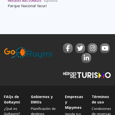
PARQUES NACIONALES
Espíndola
Parque Nacional Yacuri
FAQs de
Gobiernos y
Empresas
Términos
GoRaymi
DMOs
y
de uso
Mipymes
¿Qué es
Planificación de
Condiciones
GoRaymi?
destinos
de reservas
Vende tus