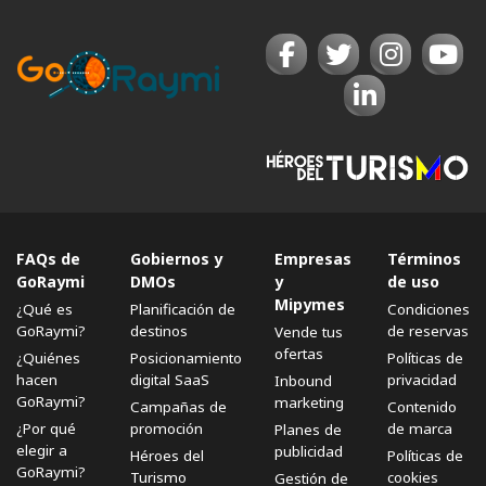
FAQs de
Gobiernos y
Empresas
Términos
GoRaymi
DMOs
y
de uso
Mipymes
¿Qué es
Planificación de
Condiciones
GoRaymi?
destinos
de reservas
Vende tus
ofertas
¿Quiénes
Posicionamiento
Políticas de
hacen
digital SaaS
privacidad
Inbound
GoRaymi?
marketing
Campañas de
Contenido
¿Por qué
promoción
de marca
Planes de
elegir a
publicidad
Héroes del
Políticas de
GoRaymi?
Turismo
cookies
Gestión de