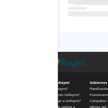
FAQs de GoRaymi
Gobiernos
¿Qué es GoRaymi?
Planificació
¿Quiénes hacen GoRaymi?
Posicionami
¿Por qué elegir a GoRaymi?
Campañas 
¿Cómo puedo unirme a
Héroes del 