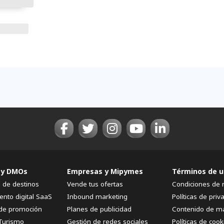
 y DMOs
Empresas y Mipymes
Términos de u
n de destinos
Vende tus ofertas
Condiciones de 
ento digital SaaS
Inbound marketing
Políticas de priv
de promoción
Planes de publicidad
Contenido de m
Turismo
Gestión de redes sociales
Políticas de cook