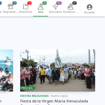
9
32
12
66
101
47
e
Emprendedores
Directorio
Vive
Descubre
Destinos turísticos
Acceder
8985,7 km
FIESTAS RELIGIOSAS
Puerto López
n
Fiesta de la Virgen María Inmaculada