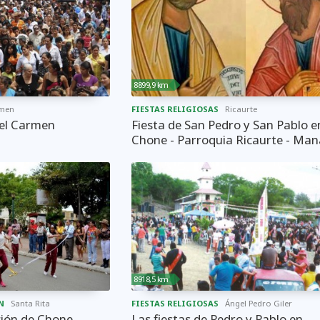
8899,9 km
rmen
FIESTAS RELIGIOSAS
Ricaurte
del Carmen
Fiesta de San Pedro y San Pablo e
Chone - Parroquia Ricaurte - Man
8918,5 km
N
Santa Rita
FIESTAS RELIGIOSAS
Ángel Pedro Giler
ción de Chone
Las fiestas de Pedro y Pablo en