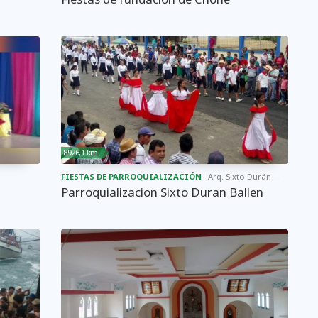
8926,1 km
FIESTAS DE PARROQUIALIZACIÓN
Arq. Sixto Durán Ballén
Parroquializacion Sixto Duran Ballen