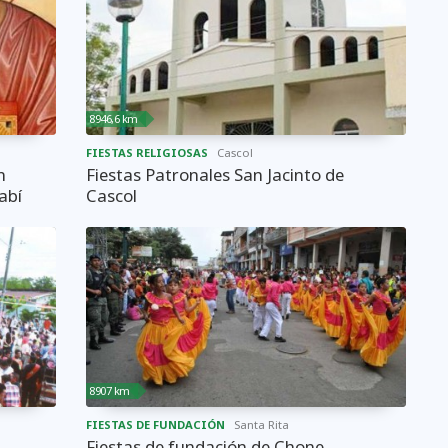
8946,6 km
FIESTAS RELIGIOSAS
Cascol
n
Fiestas Patronales San Jacinto de
abí
Cascol
8907 km
FIESTAS DE FUNDACIÓN
Santa Rita
Fiestas de fundación de Chone