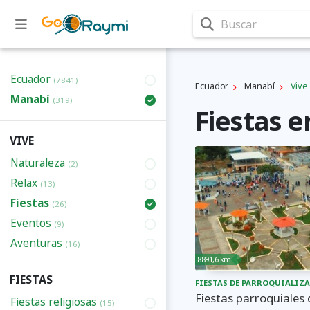
Buscar
Ecuador
(7841)
Ecuador
Manabí
Vive
Manabí
(319)
Fiestas e
VIVE
Naturaleza
(2)
Relax
(13)
Fiestas
(26)
Eventos
(9)
Aventuras
(16)
8891,6 km
FIESTAS
FIESTAS DE PARROQUIALIZ
Fiestas parroquiales
Fiestas religiosas
(15)