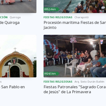
8952,4 km
ACIÓN
Quiroga
FIESTAS RELIGIOSAS
Charapotó
 de Quiroga
Procesión marítima Fiestas de Sa
Jacinto
8924,5 km
os
FIESTAS RELIGIOSAS
Arq. Sixto Durán Ballén
e San Pablo en
Fiestas Patronales "Sagrado Cor
de Jesús" de La Primavera