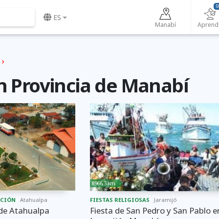
5
ES
Manabí
Aprend
n Provincia de Manabí
8966,3 km
ACIÓN
Atahualpa
FIESTAS RELIGIOSAS
Jaramijó
 de Atahualpa
Fiesta de San Pedro y San Pablo e