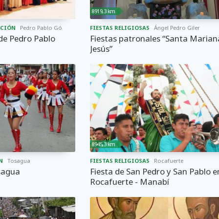
8919,3 km
ACIÓN
Pedro Pablo Gómez
FIESTAS RELIGIOSAS
Ángel Pedro Giler
 de Pedro Pablo
Fiestas patronales “Santa Marian
Jesús”
8945,3 km
N
Tosagua
FIESTAS RELIGIOSAS
Rocafuerte
sagua
Fiesta de San Pedro y San Pablo e
Rocafuerte - Manabí