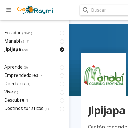
Buscar
Ecuador
(7841)
Manabí
(319)
Jipijapa
(28)
Aprende
(6)
Emprendedores
(5)
Directorio
(1)
Vive
(1)
Descubre
(6)
Jipijapa
Destinos turísticos
(8)
Cantón conocido 