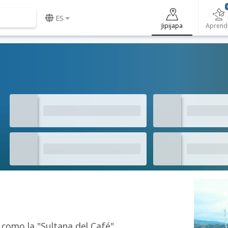
ES
Jipijapa
Aprend
como la "Sultana del Café",