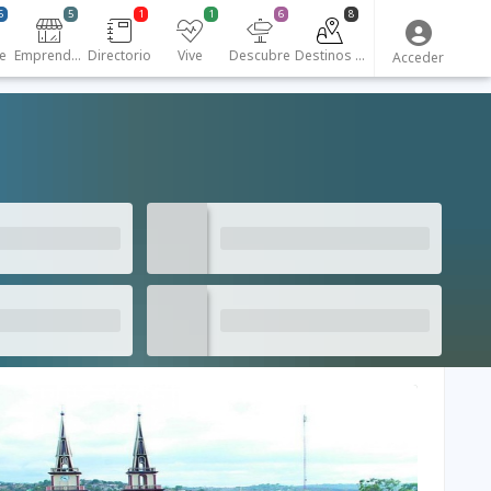
6
5
1
1
6
8
e
Emprendedores
Directorio
Vive
Descubre
Destinos turísticos
Acceder