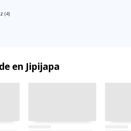
ez
(4)
e en Jipijapa