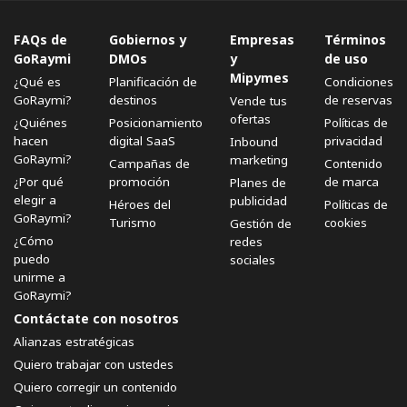
FAQs de
Gobiernos y
Empresas
Términos
GoRaymi
DMOs
y
de uso
Mipymes
¿Qué es
Planificación de
Condiciones
GoRaymi?
destinos
de reservas
Vende tus
ofertas
¿Quiénes
Posicionamiento
Políticas de
hacen
digital SaaS
privacidad
Inbound
GoRaymi?
marketing
Campañas de
Contenido
¿Por qué
promoción
de marca
Planes de
elegir a
publicidad
Héroes del
Políticas de
GoRaymi?
Turismo
cookies
Gestión de
¿Cómo
redes
puedo
sociales
unirme a
GoRaymi?
Contáctate con nosotros
Alianzas estratégicas
Quiero trabajar con ustedes
Quiero corregir un contenido