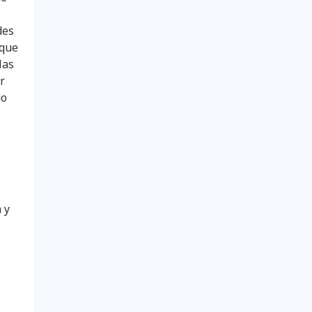
des
 que
las
r
do
 y