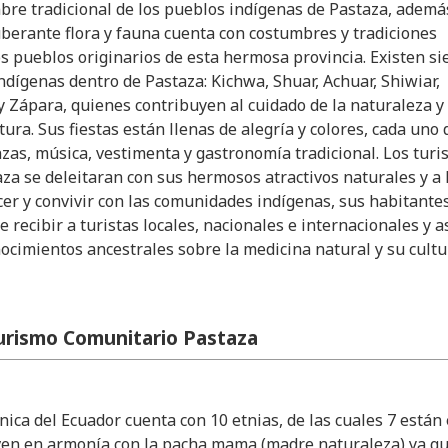
bre tradicional de los pueblos indígenas de Pastaza, ademá
berante flora y fauna cuenta con costumbres y tradiciones
os pueblos originarios de esta hermosa provincia. Existen si
ndígenas dentro de Pastaza: Kichwa, Shuar, Achuar, Shiwiar,
 Zápara, quienes contribuyen al cuidado de la naturaleza y
ura. Sus fiestas están llenas de alegría y colores, cada uno 
nzas, música, vestimenta y gastronomía tradicional. Los turi
aza se deleitaran con sus hermosos atractivos naturales y a 
er y convivir con las comunidades indígenas, sus habitante
 recibir a turistas locales, nacionales e internacionales y a
nocimientos ancestrales sobre la medicina natural y su cultu
urismo Comunitario Pastaza
ica del Ecuador cuenta con 10 etnias, de las cuales 7 están
iven en armonía con la pacha mama (madre naturaleza) ya q