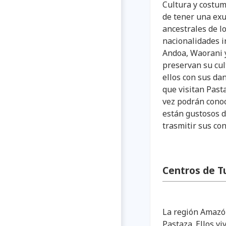
Cultura y costum
de tener una exu
ancestrales de l
nacionalidades i
Andoa, Waorani y
preservan su cult
ellos con sus da
que visitan Past
vez podrán conoc
están gustosos de
trasmitir sus co
Centros de T
La región Amazón
Pastaza. Ellos v