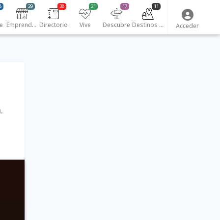
8
29
38
21
17
11
e
Emprendedores
Directorio
Vive
Descubre
Destinos turísticos
Acceder
.