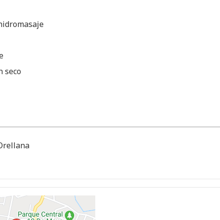
hidromasaje
e
n seco
 Orellana