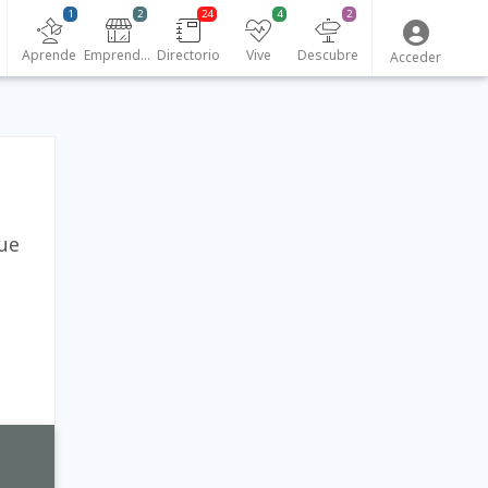
1
2
24
4
2
Aprende
Emprendedores
Directorio
Vive
Descubre
Acceder
que