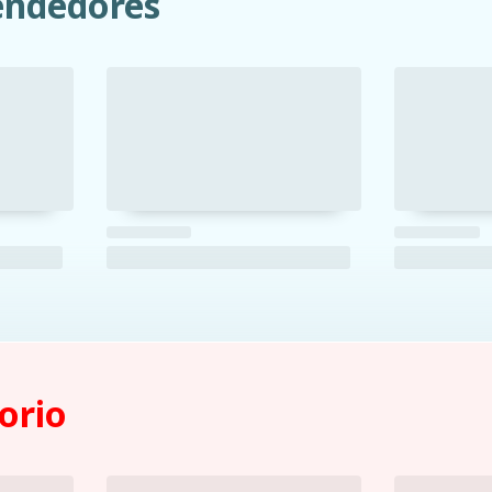
ndedores
orio