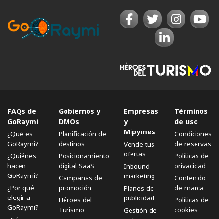
FAQs de
Gobiernos y
Empresas
Términos
GoRaymi
DMOs
y
de uso
Mipymes
¿Qué es
Planificación de
Condiciones
GoRaymi?
destinos
de reservas
Vende tus
ofertas
¿Quiénes
Posicionamiento
Políticas de
hacen
digital SaaS
privacidad
Inbound
GoRaymi?
marketing
Campañas de
Contenido
¿Por qué
promoción
de marca
Planes de
elegir a
publicidad
Héroes del
Políticas de
GoRaymi?
Turismo
cookies
Gestión de