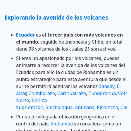
Explorando la avenida de los volcanes
Ecuador
es el
tercer país con más volcanes en
el mundo
, seguido de Indonesia y Chile, en total
tiene 98 volcanes de los cuales 21 son activos.
Si eres un apasionado por los volcanes, puedes
animarte a recorrer la avenida de los volcanes del
Ecuador, para ello la ciudad de Riobamba es un
punto estrátegico para esta aventura que desde el
sur te permitirá admirar los volcanes
Sangay
,
El
Altar
,
Chimborazo
,
Carihuairazo
,
Tungurahua
,
Cotop
Norte
,
Illiniza
Sur
,
Corazón
,
Sincholagua
,
Antisana
,
Pichincha
,
Cay
Por su privilegiada ubicación geográfica en el
centro del país;
Riobamba
se considera como un
destino estratégico para la planificación y