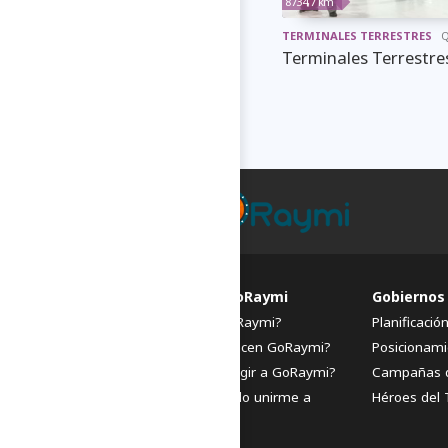
8734,7 km
TERMINALES TERRESTRES
Q
Terminales Terrestre
FAQs de GoRaymi
Gobiernos
¿Qué es GoRaymi?
Planificació
¿Quiénes hacen GoRaymi?
Posicionami
¿Por qué elegir a GoRaymi?
Campañas 
¿Cómo puedo unirme a
Héroes del 
GoRaymi?