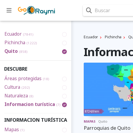
Buscar
Ecuador
(7841)
Ecuador
Pichincha
Qu
Pichincha
(1222)
Informaci
Quito
(858)
DESCUBRE
Áreas protegidas
(18)
Cultura
(202)
Naturaleza
(8)
Informacion turística
(7)
8724,8 km
INFORMACION TURÍSTICA
MAPAS
Quito
Parroquias de Quito
Mapas
(1)