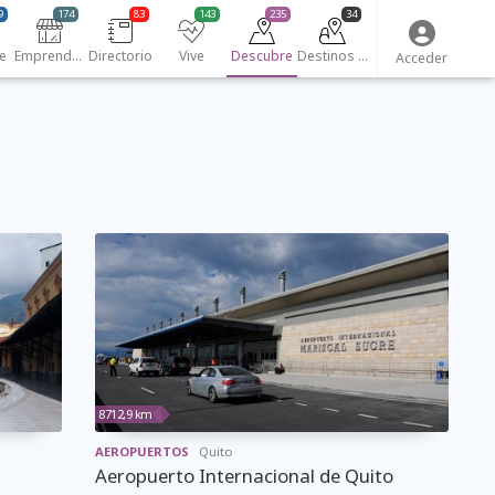
9
174
83
143
235
34
e
Emprendedores
Directorio
Vive
Descubre
Destinos turísticos
Acceder
8712,9 km
AEROPUERTOS
Quito
Aeropuerto Internacional de Quito