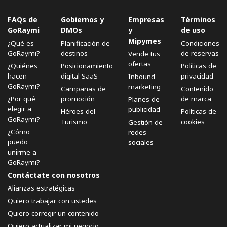
FAQs de
Gobiernos y
Empresas
Términos
GoRaymi
DMOs
y
de uso
Mipymes
¿Qué es
Planificación de
Condiciones
GoRaymi?
destinos
de reservas
Vende tus
ofertas
¿Quiénes
Posicionamiento
Políticas de
hacen
digital SaaS
privacidad
Inbound
GoRaymi?
marketing
Campañas de
Contenido
¿Por qué
promoción
de marca
Planes de
elegir a
publicidad
Héroes del
Políticas de
GoRaymi?
Turismo
cookies
Gestión de
¿Cómo
redes
puedo
sociales
unirme a
GoRaymi?
Contáctate con nosotros
Alianzas estratégicas
Quiero trabajar con ustedes
Quiero corregir un contenido
Quiero actualizar mi negocio