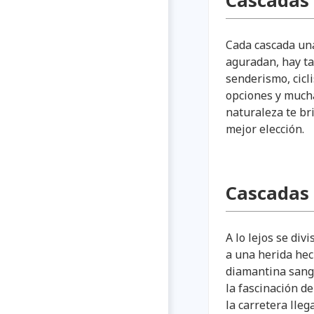
Cascadas
Cada cascada una
aguradan, hay ta
senderismo, cicl
opciones y mucha
naturaleza te br
mejor elección.
Cascadas 
A lo lejos se di
a una herida hech
diamantina sangr
la fascinación de
la carretera lleg