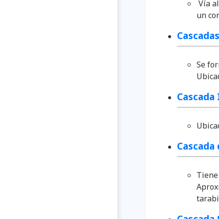
Vía al
un con
Cascada
Se for
Ubicad
Cascada 
Ubica
Cascada 
Tiene 
Aprox
tarabi
Cascada 