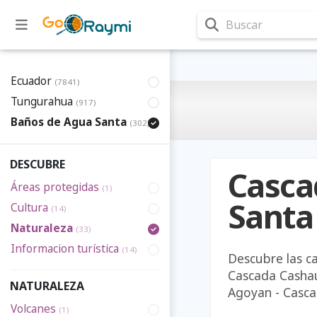
Buscar
Ecuador
(7841)
Tungurahua
(917)
Baños de Agua Santa
(302)
DESCUBRE
Casca
Áreas protegidas
(1)
Santa
Cultura
(14)
Naturaleza
(33)
Informacion turística
(14)
Descubre las c
Cascada Cashau
NATURALEZA
Agoyan - Casca
Volcanes
(1)