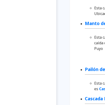
Esta c
Ubicad
Manto de
Esta 
caída 
Puyo
Pailón de
Esta 
es
Ca
Cascada 