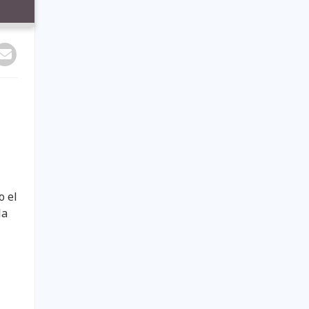
o el
la