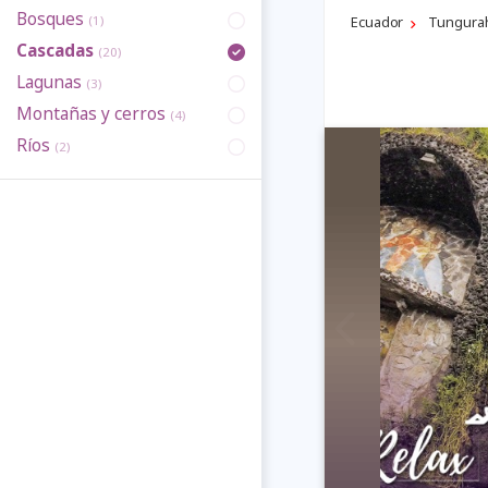
Bosques
Ecuador
Tungura
(1)
Cascadas
(20)
Lagunas
(3)
Montañas y cerros
(4)
Ríos
(2)
Previous