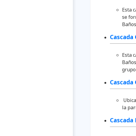
Esta c
se fo
Baños
Cascada
Esta c
Baños
grupo
Cascada 
Ubica
la pa
Cascada 