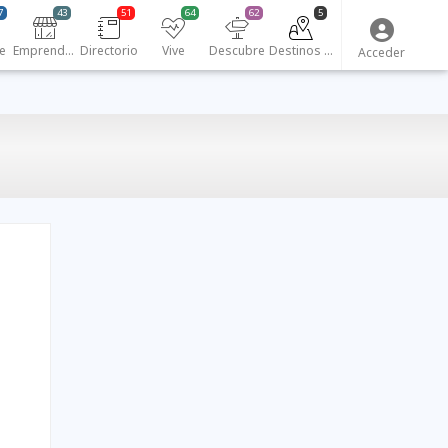
7
43
51
64
62
5
e
Emprendedores
Directorio
Vive
Descubre
Destinos turísticos
Acceder