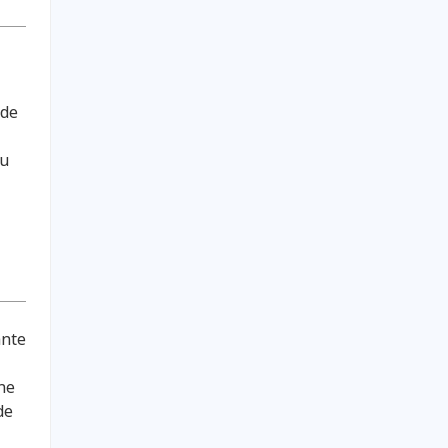
 de
tu
ante
ene
de