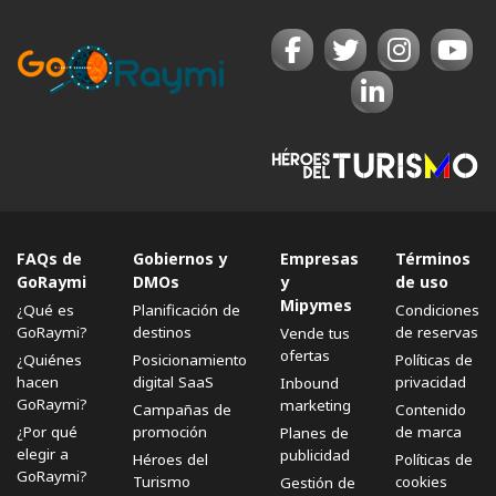
FAQs de
Gobiernos y
Empresas
Términos
GoRaymi
DMOs
y
de uso
Mipymes
¿Qué es
Planificación de
Condiciones
GoRaymi?
destinos
de reservas
Vende tus
ofertas
¿Quiénes
Posicionamiento
Políticas de
hacen
digital SaaS
privacidad
Inbound
GoRaymi?
marketing
Campañas de
Contenido
¿Por qué
promoción
de marca
Planes de
elegir a
publicidad
Héroes del
Políticas de
GoRaymi?
Turismo
cookies
Gestión de