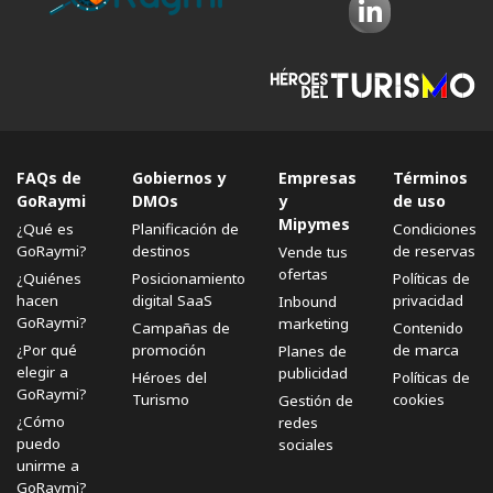
FAQs de
Gobiernos y
Empresas
Términos
GoRaymi
DMOs
y
de uso
Mipymes
¿Qué es
Planificación de
Condiciones
GoRaymi?
destinos
de reservas
Vende tus
ofertas
¿Quiénes
Posicionamiento
Políticas de
hacen
digital SaaS
privacidad
Inbound
GoRaymi?
marketing
Campañas de
Contenido
¿Por qué
promoción
de marca
Planes de
elegir a
publicidad
Héroes del
Políticas de
GoRaymi?
Turismo
cookies
Gestión de
¿Cómo
redes
puedo
sociales
unirme a
GoRaymi?