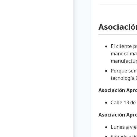
Asociació
El cliente 
manera más 
manufactur
Porque somo
tecnología 
Asociación Apr
Calle 13 d
Asociación Apr
Lunes a vie
Sábado y do