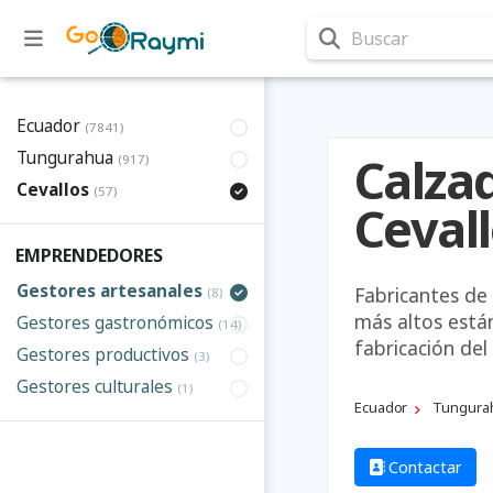
Buscar
Ecuador
(7841)
Tungurahua
Calza
(917)
Cevallos
(57)
Ceval
EMPRENDEDORES
Gestores artesanales
Fabricantes de
(8)
más altos está
Gestores gastronómicos
(14)
fabricación del
Gestores productivos
(3)
Gestores culturales
(1)
Ecuador
Tungura
Contactar