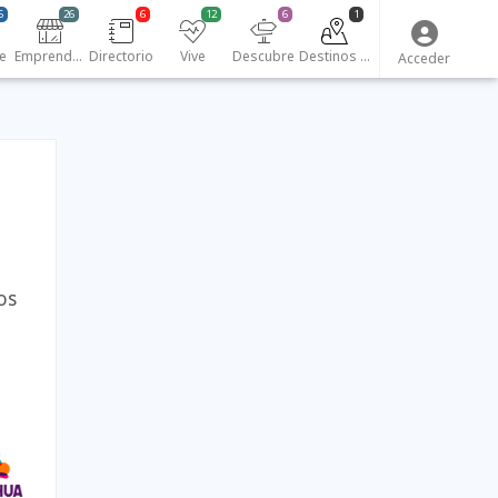
6
26
6
12
6
1
e
Emprendedores
Directorio
Vive
Descubre
Destinos turísticos
Acceder
os