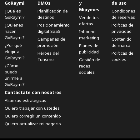
GoRaymi
DMOs
y
de uso
Mipymes
¿Qué es
Planificación de
Condiciones
GoRaymi?
destinos
de reservas
Vende tus
ofertas
¿Quiénes
Posicionamiento
Políticas de
hacen
digital SaaS
privacidad
Inbound
GoRaymi?
marketing
Campañas de
Contenido
¿Por qué
promoción
de marca
Planes de
elegir a
publicidad
Héroes del
Políticas de
GoRaymi?
Turismo
cookies
Gestión de
¿Cómo
redes
puedo
sociales
unirme a
GoRaymi?
Contáctate con nosotros
Alianzas estratégicas
Quiero trabajar con ustedes
Quiero corregir un contenido
Quiero actualizar mi negocio