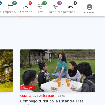
5
27
9
19
10
4
e
Emprendedores
Directorio
Vive
Descubre
Destinos turísticos
Acceder
8732,7 km
COMPLEJOS TURÍSTICOS
Pelileo
Complejo turístico la Estancia Tres