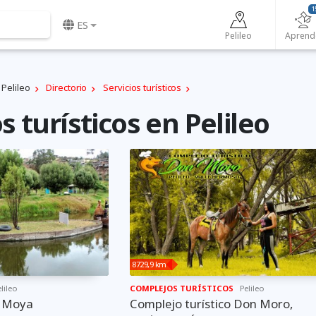
1
ES
Pelileo
Aprend
Pelileo
Directorio
Servicios turísticos
 turísticos en Pelileo
8729,9 km
lileo
COMPLEJOS TURÍSTICOS
Pelileo
a Moya
Complejo turístico Don Moro,