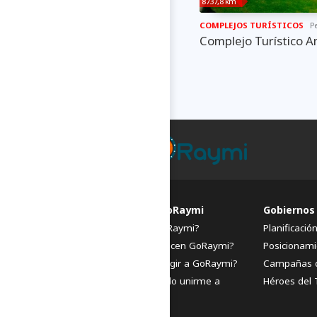
8737,8 km
COMPLEJOS TURÍSTICOS
Pe
Complejo Turístico A
FAQs de GoRaymi
Gobiernos
¿Qué es GoRaymi?
Planificació
¿Quiénes hacen GoRaymi?
Posicionami
¿Por qué elegir a GoRaymi?
Campañas 
¿Cómo puedo unirme a
Héroes del 
GoRaymi?