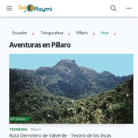
Ecuador
Tungurahua
Píllaro
Vive
Aventuras en Píllaro
8712,8 km
TREKKING
Píllaro
Ruta Derrotero de Valverde - Tesoro de los Incas