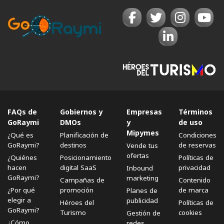
FAQs de
Gobiernos y
Empresas
Términos
GoRaymi
DMOs
y
de uso
Mipymes
¿Qué es
Planificación de
Condiciones
GoRaymi?
destinos
de reservas
Vende tus
ofertas
¿Quiénes
Posicionamiento
Políticas de
hacen
digital SaaS
privacidad
Inbound
GoRaymi?
marketing
Campañas de
Contenido
¿Por qué
promoción
de marca
Planes de
elegir a
publicidad
Héroes del
Políticas de
GoRaymi?
Turismo
cookies
Gestión de
¿Cómo
redes