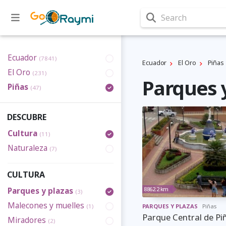
Search
Ecuador
(7841)
Ecuador
El Oro
Piñas
El Oro
(231)
Parques y
Piñas
(47)
DESCUBRE
Cultura
(11)
Naturaleza
(7)
CULTURA
8862.2 km
Parques y plazas
(3)
Malecones y muelles
(1)
PARQUES Y PLAZAS
Piñas
Parque Central de Pi
Miradores
(2)