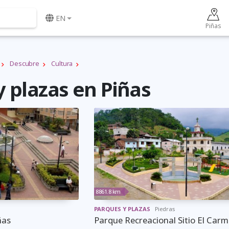
EN
Piñas
Descubre
Cultura
 plazas en Piñas
8861.8 km
PARQUES Y PLAZAS
Piedras
ñas
Parque Recreacional Sitio El Car