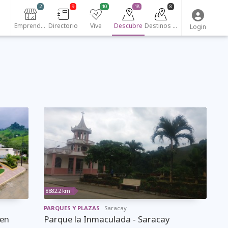
2
9
10
18
8
Emprendedores
Directorio
Vive
Descubre
Destinos turísticos
Login
8882.2 km
PARQUES Y PLAZAS
Saracay
men
Parque la Inmaculada - Saracay