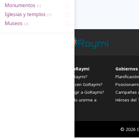
Monumentos
(1)
Iglesias y templos
(1)
Museos
(3)
FAQs de GoRaymi
Gobiernos
¿Qué es GoRaymi?
Planificació
¿Quiénes hacen GoRaymi?
Posicionami
¿Por qué elegir a GoRaymi?
Campañas 
¿Cómo puedo unirme a
Héroes del 
GoRaymi?
© 2026 G