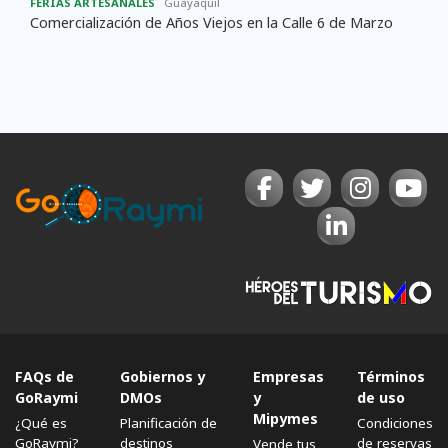
FERIAS ARTESANALES
Guayaquil
Comercialización de Años Viejos en la Calle 6 de Marzo
FAQs de
Gobiernos y
Empresas
Términos
GoRaymi
DMOs
y
de uso
Mipymes
¿Qué es
Planificación de
Condiciones
GoRaymi?
destinos
de reservas
Vende tus