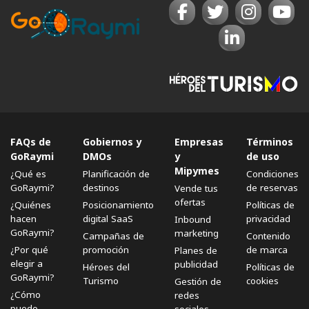
FAQs de
Gobiernos y
Empresas
Términos
GoRaymi
DMOs
y
de uso
Mipymes
¿Qué es
Planificación de
Condiciones
GoRaymi?
destinos
de reservas
Vende tus
ofertas
¿Quiénes
Posicionamiento
Políticas de
hacen
digital SaaS
privacidad
Inbound
GoRaymi?
marketing
Campañas de
Contenido
¿Por qué
promoción
de marca
Planes de
elegir a
publicidad
Héroes del
Políticas de
GoRaymi?
Turismo
cookies
Gestión de
¿Cómo
redes
puedo
sociales