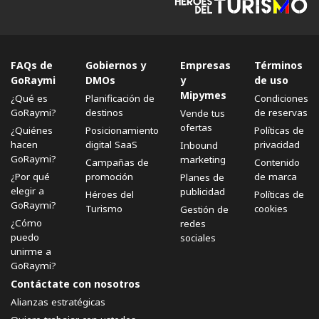
FAQs de
Gobiernos y
Empresas
Términos
GoRaymi
DMOs
y
de uso
Mipymes
¿Qué es
Planificación de
Condiciones
GoRaymi?
destinos
de reservas
Vende tus
ofertas
¿Quiénes
Posicionamiento
Políticas de
hacen
digital SaaS
privacidad
Inbound
GoRaymi?
marketing
Campañas de
Contenido
¿Por qué
promoción
de marca
Planes de
elegir a
publicidad
Héroes del
Políticas de
GoRaymi?
Turismo
cookies
Gestión de
¿Cómo
redes
puedo
sociales
unirme a
GoRaymi?
Contáctate con nosotros
Alianzas estratégicas