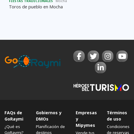
FIESTAS TRADICIONALES
Mocha
Toros de pueblo en Mocha
FAQs de
Gobiernos y
Empresas
Términos
GoRaymi
DMOs
y
de uso
Mipymes
¿Qué es
Planificación de
Condiciones
GoRaymi?
destinos
de reservas
Vende tus