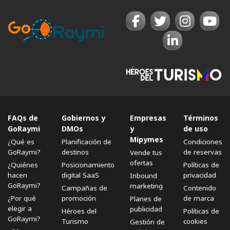
FAQs de
Gobiernos y
Empresas
Términos
GoRaymi
DMOs
y
de uso
Mipymes
¿Qué es
Planificación de
Condiciones
GoRaymi?
destinos
de reservas
Vende tus
ofertas
¿Quiénes
Posicionamiento
Políticas de
hacen
digital SaaS
privacidad
Inbound
GoRaymi?
marketing
Campañas de
Contenido
¿Por qué
promoción
de marca
Planes de
elegir a
publicidad
Héroes del
Políticas de
GoRaymi?
Turismo
cookies
Gestión de