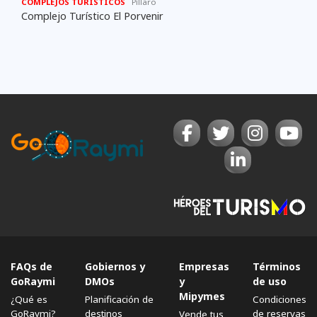
COMPLEJOS TURÍSTICOS
Píllaro
Complejo Turístico El Porvenir
FAQs de
Gobiernos y
Empresas
Términos
GoRaymi
DMOs
y
de uso
Mipymes
¿Qué es
Planificación de
Condiciones
GoRaymi?
destinos
de reservas
Vende tus