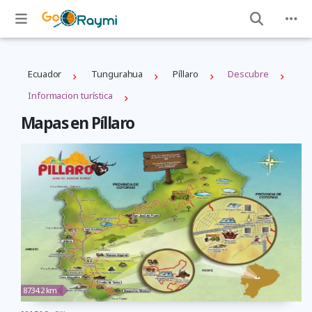
Ecuador
Tungurahua
Píllaro
Descubre
Informacion turística
Mapas en Píllaro
8734.2 km