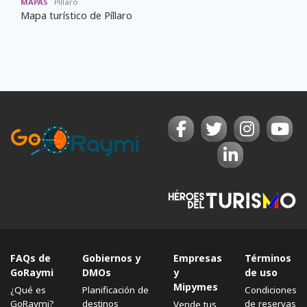
MAPAS
Píllaro
Mapa turístico de Píllaro
FAQs de
Gobiernos y
Empresas
Términos
GoRaymi
DMOs
y
de uso
Mipymes
¿Qué es
Planificación de
Condiciones
GoRaymi?
destinos
de reservas
Vende tus