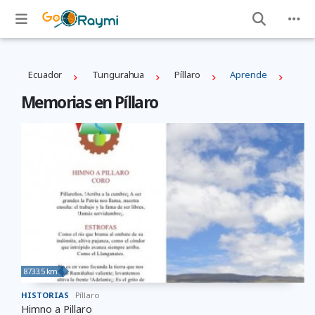
Ecuador
Tungurahua
Píllaro
Aprende
Memorias en Píllaro
8733.5 km
HISTORIAS
Píllaro
Himno a Pillaro