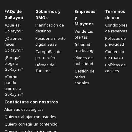
FAQs de
Gobiernos y
Empresas
Términos
GoRaymi
DMOs
y
de uso
Mipymes
¿Qué es
Planificación de
Condiciones
GoRaymi?
destinos
de reservas
Vende tus
ofertas
¿Quiénes
Posicionamiento
Políticas de
hacen
digital SaaS
privacidad
Inbound
GoRaymi?
marketing
Campañas de
Contenido
¿Por qué
promoción
de marca
Planes de
elegir a
publicidad
Héroes del
Políticas de
GoRaymi?
Turismo
cookies
Gestión de
¿Cómo
redes
puedo
sociales
unirme a
GoRaymi?
Contáctate con nosotros
Alianzas estratégicas
Quiero trabajar con ustedes
Quiero corregir un contenido
Quiero actualizar mi negocio