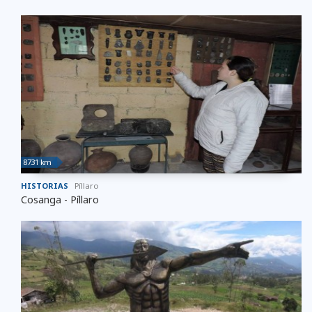
8731 km
HISTORIAS
Píllaro
Cosanga - Píllaro