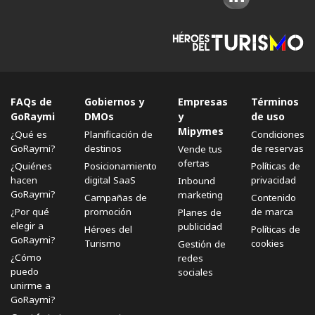
FAQs de
Gobiernos y
Empresas
Términos
GoRaymi
DMOs
y
de uso
Mipymes
¿Qué es
Planificación de
Condiciones
GoRaymi?
destinos
de reservas
Vende tus
ofertas
¿Quiénes
Posicionamiento
Políticas de
hacen
digital SaaS
privacidad
Inbound
GoRaymi?
marketing
Campañas de
Contenido
¿Por qué
promoción
de marca
Planes de
elegir a
publicidad
Héroes del
Políticas de
GoRaymi?
Turismo
cookies
Gestión de
¿Cómo
redes
puedo
sociales
unirme a
GoRaymi?