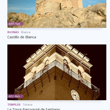
4247.7 km
RUINAS
Blanca
Castillo de Blanca
4202.4 km
TEMPLOS
Totana
La Torre Parroquial de Santiago