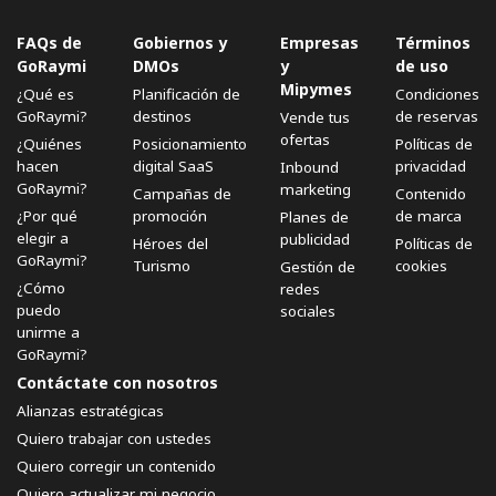
FAQs de
Gobiernos y
Empresas
Términos
GoRaymi
DMOs
y
de uso
Mipymes
¿Qué es
Planificación de
Condiciones
GoRaymi?
destinos
de reservas
Vende tus
ofertas
¿Quiénes
Posicionamiento
Políticas de
hacen
digital SaaS
privacidad
Inbound
GoRaymi?
marketing
Campañas de
Contenido
¿Por qué
promoción
de marca
Planes de
elegir a
publicidad
Héroes del
Políticas de
GoRaymi?
Turismo
cookies
Gestión de
¿Cómo
redes
puedo
sociales
unirme a
GoRaymi?
Contáctate con nosotros
Alianzas estratégicas
Quiero trabajar con ustedes
Quiero corregir un contenido
Quiero actualizar mi negocio