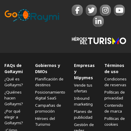
FAQs de
Gobiernos y
Empresas
Términos
GoRaymi
DMOs
y
de uso
Mipymes
¿Qué es
Planificación de
Condiciones
GoRaymi?
destinos
de reservas
Vende tus
ofertas
¿Quiénes
Posicionamiento
Políticas de
hacen
digital SaaS
privacidad
Inbound
GoRaymi?
marketing
Campañas de
Contenido
¿Por qué
promoción
de marca
Planes de
elegir a
publicidad
Héroes del
Políticas de
GoRaymi?
Turismo
cookies
Gestión de
¿Cómo
redes