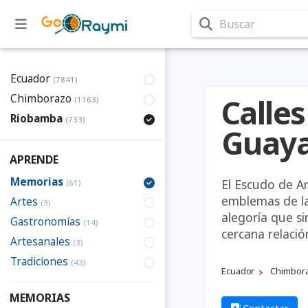
Buscar
Ecuador
(7841)
Chimborazo
Calles
(1163)
Riobamba
(733)
Guaya
APRENDE
Memorias
El Escudo de A
(61)
emblemas de la 
Artes
(3)
alegoría que s
Gastronomías
(14)
cercana relació
Artesanales
(3)
Tradiciones
(43)
Ecuador
Chimbor
MEMORIAS