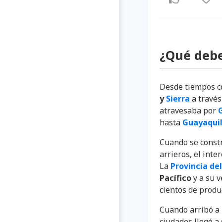
¿Qué debe
Desde tiempos co
y
Sierra
a travé
atravesaba por
hasta
Guayaqui
Cuando se constr
arrieros, el int
La
Provincia de
Pacífico
y a su v
cientos de produ
Cuando arribó a
ciudades llegó a