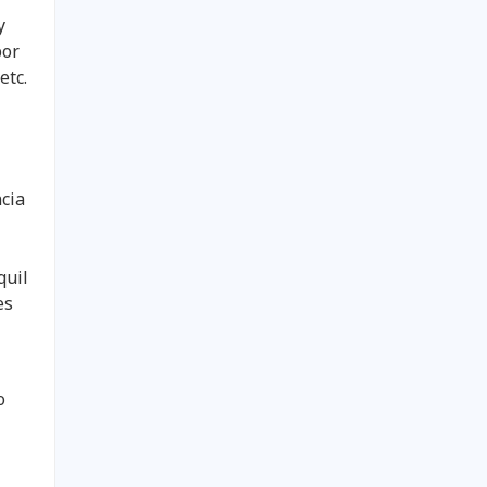
y
por
etc.
cia
quil
es
o