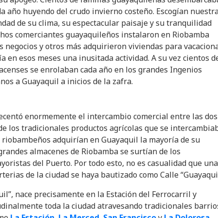
a año huyendo del crudo invierno costeño. Escogían nuestr
ndad de su clima, su espectacular paisaje y su tranquilidad
chos comerciantes guayaquileños instalaron en Riobamba
s negocios y otros más adquirieron viviendas para vacaciona
ía en esos meses una inusitada actividad. A su vez cientos d
acenses se enrolaban cada año en los grandes Ingenios
os a Guayaquil a inicios de la zafra.
crecentó enormemente el intercambio comercial entre las dos
de los tradicionales productos agrícolas que se intercambia
s riobambeños adquirían en Guayaquil la mayoría de su
 grandes almacenes de Riobamba se surtían de los
oristas del Puerto. Por todo esto, no es casualidad que una
arterias de la ciudad se haya bautizado como Calle “Guayaquil
il”, nace precisamente en la Estación del Ferrocarril y
udinalmente toda la ciudad atravesando tradicionales barrio
omo
La Estación
,
La Merced
,
San Francisco
y
La Dolorosa
.