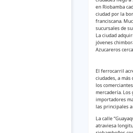
en Riobamba cad
ciudad por la bo
franciscana. Mu
sucursales de su
La ciudad adquir
jóvenes chimbor
Azucareros cercan
El ferrocarril a
ciudades, a más 
los comerciante
mercadería. Los
importadores may
las principales 
La calle “Guayaqu
atraviesa longit
riobambeños c