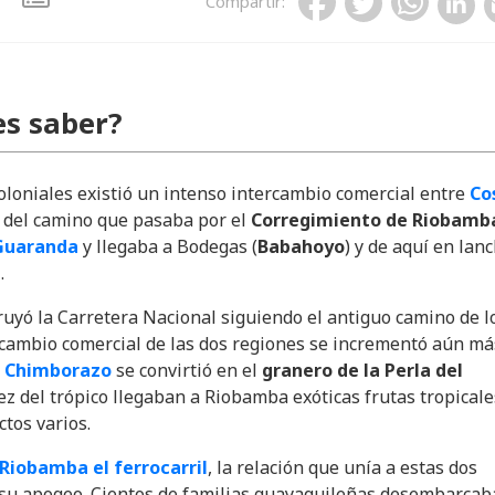
Compartir
:
s saber?
loniales existió un intenso intercambio comercial entre
Co
s del camino que pasaba por el
Corregimiento de Riobamb
Guaranda
y llegaba a Bodegas (
Babahoyo
) y de aquí en lan
l
.
uyó la Carretera Nacional siguiendo el antiguo camino de l
ercambio comercial de las dos regiones se incrementó aún má
l Chimborazo
se convirtió en el
granero de la Perla del
ez del trópico llegaban a Riobamba exóticas frutas tropicale
ctos varios.
Riobamba el ferrocarril
, la relación que unía a estas dos
 su apogeo. Cientos de familias guayaquileñas desembarca