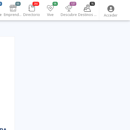
4
88
266
98
137
16
e
Emprendedores
Directorio
Vive
Descubre
Destinos turísticos
Acceder