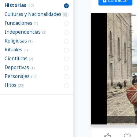
Contactar
Historias
(17)
Culturas y Nacionalidades
(2)
Fundaciones
(1)
Independencias
(2)
Religiosas
(1)
Rituales
(1)
Científicas
(2)
Deportivas
(1)
Personajes
(12)
Hitos
(22)