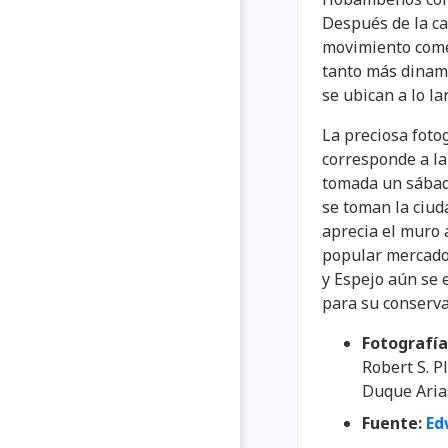
Después de la ca
movimiento comer
tanto más dinam
se ubican a lo la
La preciosa foto
corresponde a la
tomada un sábado
se toman la ciud
aprecia el muro a
popular mercado
y Espejo aún se 
para su conserva
Fotografía
Robert S. P
Duque Aria
Fuente:
Ed