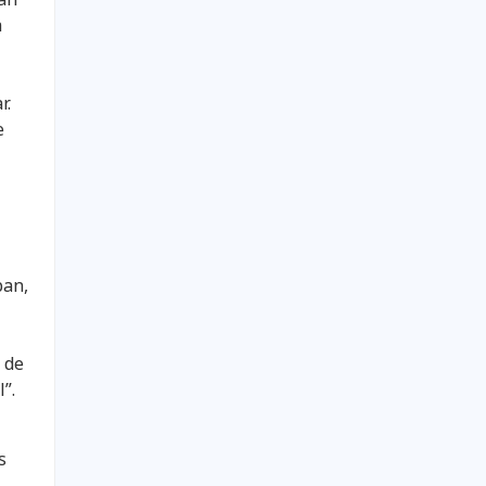
a
r.
e
ban,
 de
”.
s