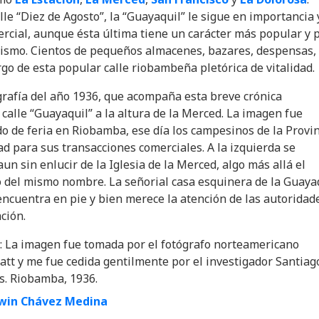
lle “Diez de Agosto”, la “Guayaquil” le sigue en importancia 
cial, aunque ésta última tiene un carácter más popular y 
ismo. Cientos de pequeños almacenes, bazares, despensas, 
rgo de esta popular calle riobambeña pletórica de vitalidad.
grafía del año 1936, que acompaña esta breve crónica
 calle “Guayaquil” a la altura de la Merced. La imagen fue
 de feria en Riobamba, ese día los campesinos de la Provin
ad para sus transacciones comerciales. A la izquierda se
un sin enlucir de la Iglesia de la Merced, algo más allá el
 del mismo nombre. La señorial casa esquinera de la Guaya
encuentra en pie y bien merece la atención de las autoridad
ción.
: La imagen fue tomada por el fotógrafo norteamericano
latt y me fue cedida gentilmente por el investigador Santiag
s. Riobamba, 1936.
win Chávez Medina