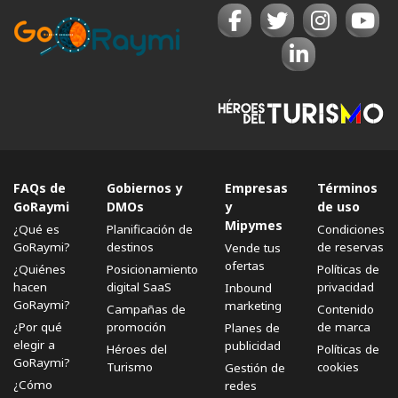
FAQs de
Gobiernos y
Empresas
Términos
GoRaymi
DMOs
y
de uso
Mipymes
¿Qué es
Planificación de
Condiciones
GoRaymi?
destinos
de reservas
Vende tus
ofertas
¿Quiénes
Posicionamiento
Políticas de
hacen
digital SaaS
privacidad
Inbound
GoRaymi?
marketing
Campañas de
Contenido
¿Por qué
promoción
de marca
Planes de
elegir a
publicidad
Héroes del
Políticas de
GoRaymi?
Turismo
cookies
Gestión de
¿Cómo
redes