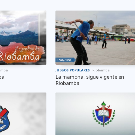
8744,7 km
amba
JUEGOS POPULARES
Riobamba
ba
La mamona, sigue vigente en
Riobamba