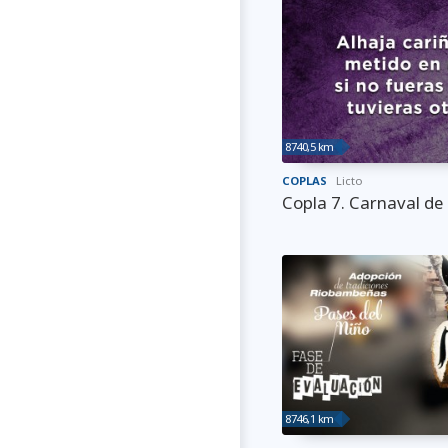
8740,5 km
COPLAS
Licto
Copla 7. Carnaval de 
8746,1 km