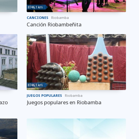
8746,1 km
CANCIONES
Riobamba
Canción Riobambeñita
8746,1 km
JUEGOS POPULARES
Riobamba
azo
Juegos populares en Riobamba