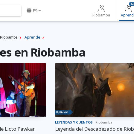
12
ES
Riobamba
Aprend
Riobamba
Aprende
nes en Riobamba
8746 km
LEYENDAS Y CUENTOS
Riobamba
de Licto Pawkar
Leyenda del Descabezado de Ri