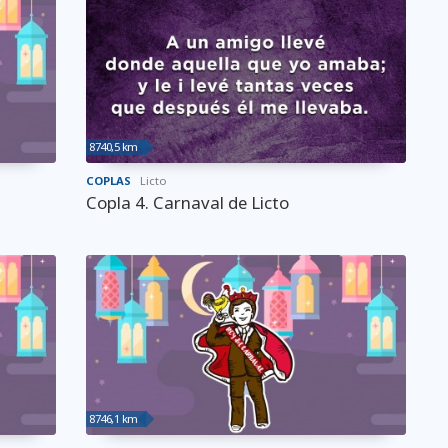
8740,5 km
COPLAS
Licto
Copla 4. Carnaval de Licto
8746,1 km