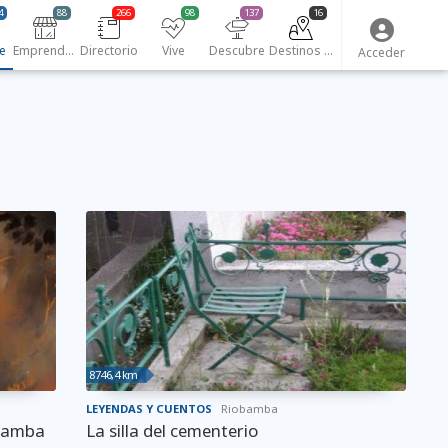
4
88
266
98
137
16
e
Emprendedores
Directorio
Vive
Descubre
Destinos turísticos
Acceder
8746,4 km
LEYENDAS Y CUENTOS
Riobamba
obamba
La silla del cementerio