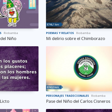
8746,1 km
S
Riobamba
POEMAS Y RELATOS
Riobamba
 del Niño
Mi delirio sobre el Chimborazo
8743,9 km
PERSONAJES TRADICIONALES
Riobamba
Licto
Pase del Niño del Carlos Cisneros