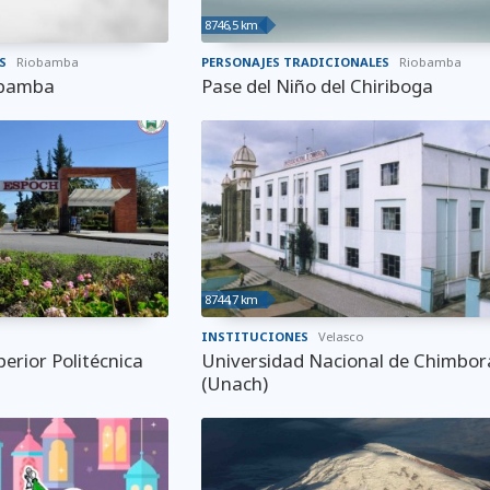
8746,5 km
S
Riobamba
PERSONAJES TRADICIONALES
Riobamba
iobamba
Pase del Niño del Chiriboga
8744,7 km
INSTITUCIONES
Velasco
erior Politécnica
Universidad Nacional de Chimbor
(Unach)