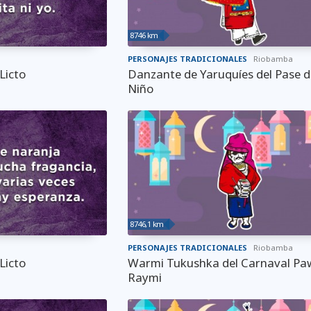
8746 km
PERSONAJES TRADICIONALES
Riobamba
Licto
Danzante de Yaruquíes del Pase d
Niño
8746,1 km
PERSONAJES TRADICIONALES
Riobamba
Licto
Warmi Tukushka del Carnaval Pa
Raymi