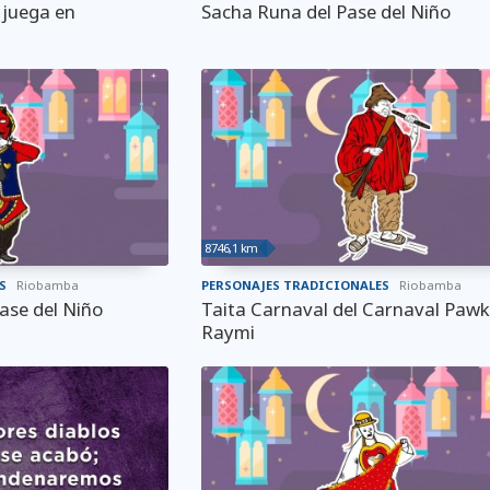
 juega en
Sacha Runa del Pase del Niño
8746,1 km
S
Riobamba
PERSONAJES TRADICIONALES
Riobamba
ase del Niño
Taita Carnaval del Carnaval Paw
Raymi