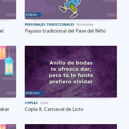
8746 km
PERSONAJES TRADICIONALES
Riobamba
el
Payaso tradicional del Pase del Niño
8740,5 km
COPLAS
Licto
wkar
Copla 8. Carnaval de Licto