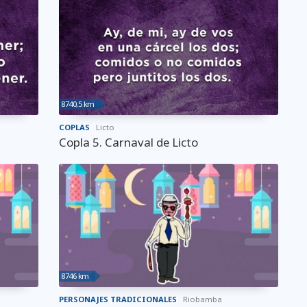
8740,5 km
COPLAS
Licto
Copla 5. Carnaval de Licto
8746 km
PERSONAJES TRADICIONALES
Riobamba