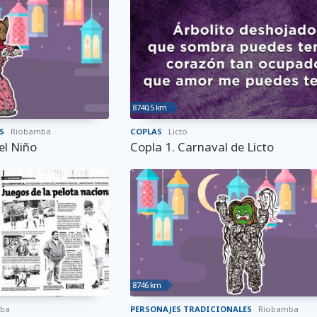
8740,5 km
S
Riobamba
COPLAS
Licto
el Niño
Copla 1. Carnaval de Licto
8746 km
ba
PERSONAJES TRADICIONALES
Riobamba