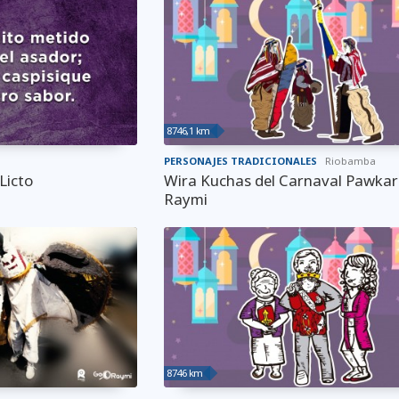
8746,1 km
PERSONAJES TRADICIONALES
Riobamba
Licto
Wira Kuchas del Carnaval Pawkar
Raymi
8746 km