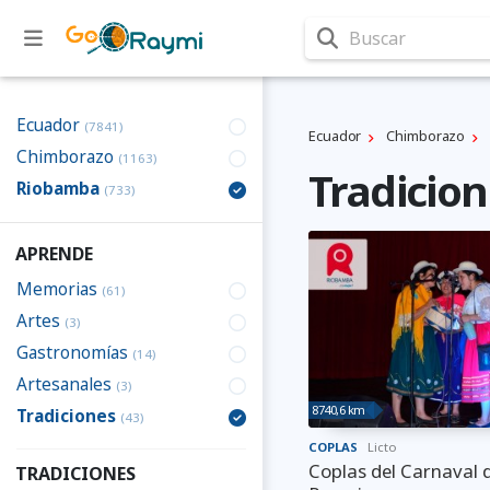
Buscar
Ecuador
(7841)
Ecuador
Chimborazo
Chimborazo
(1163)
Tradicio
Riobamba
(733)
APRENDE
Memorias
(61)
Artes
(3)
Gastronomías
(14)
Artesanales
(3)
8740,6 km
Tradiciones
(43)
COPLAS
Licto
Coplas del Carnaval 
TRADICIONES