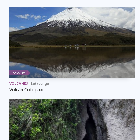
8721,5 km
VOLCANES
Latacunga
Volcán Cotopaxi