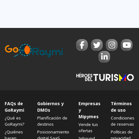
FAQs de
Gobiernos y
Empresas
Términos
GoRaymi
DMOs
y
de uso
Mipymes
¿Qué es
Planificación de
Condiciones
GoRaymi?
destinos
de reservas
Vende tus
ofertas
¿Quiénes
Posicionamiento
Políticas de
hacen
digital SaaS
privacidad
Inbound