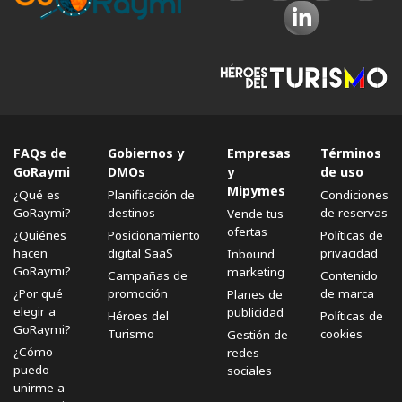
FAQs de
Gobiernos y
Empresas
Términos
GoRaymi
DMOs
y
de uso
Mipymes
¿Qué es
Planificación de
Condiciones
GoRaymi?
destinos
de reservas
Vende tus
ofertas
¿Quiénes
Posicionamiento
Políticas de
hacen
digital SaaS
privacidad
Inbound
GoRaymi?
marketing
Campañas de
Contenido
¿Por qué
promoción
de marca
Planes de
elegir a
publicidad
Héroes del
Políticas de
GoRaymi?
Turismo
cookies
Gestión de
¿Cómo
redes
puedo
sociales
unirme a