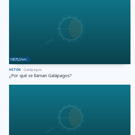
10075,5 km
HITOS
Galápagos
¿Por qué se llaman Galápagos?