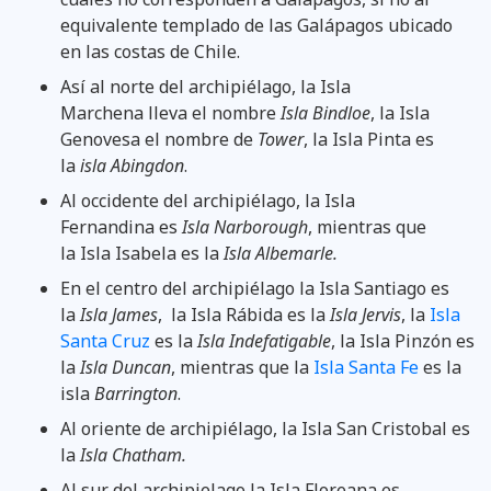
equivalente templado de las Galápagos ubicado
en las costas de Chile.
Así al norte del archipiélago, la Isla
Marchena lleva el nombre
Isla Bindloe
, la Isla
Genovesa el nombre de
Tower
, la Isla Pinta es
la
isla Abingdon
.
Al occidente del archipiélago, la Isla
Fernandina es
Isla Narborough
, mientras que
la Isla Isabela es la
Isla Albemarle.
En el centro del archipiélago la Isla Santiago es
la
Isla James
, la Isla Rábida es la
Isla Jervis
, la
Isla
Santa Cruz
es la
Isla Indefatigable
, la Isla Pinzón es
la
Isla Duncan
, mientras que la
Isla Santa Fe
es la
isla
Barrington
.
Al oriente de archipiélago, la Isla San Cristobal es
la
Isla Chatham.
Al sur del archipielago la Isla Floreana es